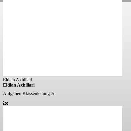
Eldian Axhillari
Eldian Axhillari
Aufgaben
Klassenleitung 7c