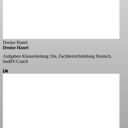
Denise Hanel
Denise Hanel
Aufgaben
Klassenleitung 10a, Fachbereichsleitung Deutsch,
buddY-Coach