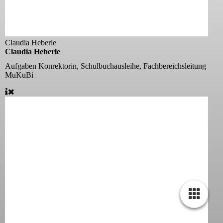
Claudia Heberle
Claudia Heberle
Aufgaben
Konrektorin, Schulbuchausleihe, Fachbereichsleitung
MuKuBi