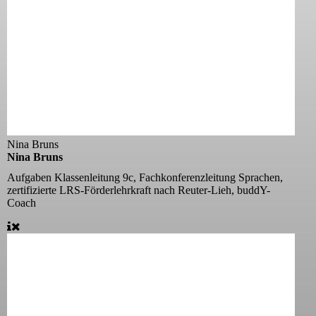
Nina Bruns
Nina Bruns
Aufgaben
Klassenleitung 9c, Fachkonferenzleitung Sprachen,
zertifizierte LRS-Förderlehrkraft nach Reuter-Lieh, buddY-
Coach